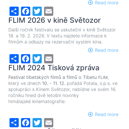
Read more
abou
Share
Facebook
Twitter
Email
FLIM
202
FLIM 2026 v kině Světozor
prop
Další ročník festivalu se uskuteční v kině Světozor
18. a 19. 2. 2026. V textu najdete informace k
filmům a odkazy na rezervační systém kina.
Read more
abou
Share
Facebook
Twitter
Email
FLIM
202
FLIM 2024 Tisková zpráva
v
kině
Festival tibetských filmů a filmů o Tibetu
,
FLIM
Svět
který ve dnech
10. - 11. 12.
pořádá Potala, o.p.s. ve
spolupráci s Kinem Světozor, nabídne ve svém 16.
ročníku hned dvě letošní novinky
himálajské kinematografie:
Read more
abou
Share
Facebook
Twitter
Email
FLIM
202