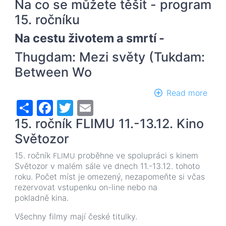
Na co se můžete těšit - program
Tisk
zprá
15. ročníku
Na cestu životem a smrtí -
Thugdam: Mezi světy (Tukdam:
Between Wo
Read more
abou
Share
Facebook
Twitter
Email
Na
co
15. ročník FLIMU 11.-13.12. Kino
se
může
Světozor
těšit
15. ročník
proběhne ve spolupráci s kinem
FLIMU
-
Světozor v malém sále ve dnech 11.-13.12. tohoto
prog
roku. Počet míst je omezený, nezapomeňte si včas
15.
rezervovat vstupenku on-line nebo na
ročn
pokladně kina.
Všechny filmy mají české titulky.