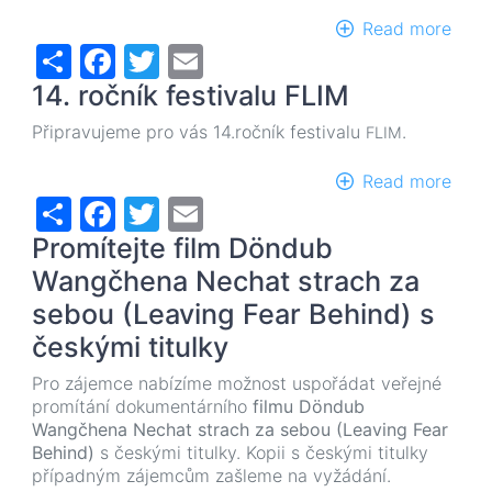
Read more
abou
Share
Facebook
Twitter
Email
15.
ročn
14. ročník festivalu FLIM
FLI
11.-1
Připravujeme pro vás 14.ročník festivalu
.
FLIM
Kino
Svět
Read more
abou
Share
Facebook
Twitter
Email
14.
ročn
Promítejte film Döndub
festi
FLIM
Wangčhena Nechat strach za
sebou (Leaving Fear Behind) s
českými titulky
Pro zájemce nabízíme možnost uspořádat veřejné
promítání dokumentárního
filmu Döndub
Wangčhena Nechat strach za sebou (Leaving Fear
Behind)
s českými titulky. Kopii s českými titulky
případným zájemcům zašleme na vyžádání.