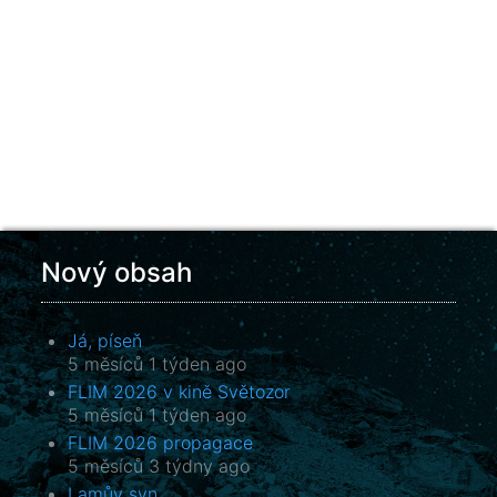
Nový obsah
Já, píseň
5 měsíců 1 týden ago
FLIM 2026 v kině Světozor
5 měsíců 1 týden ago
FLIM 2026 propagace
5 měsíců 3 týdny ago
Lamův syn