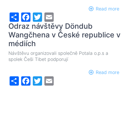
Read more
abou
Share
Facebook
Twitter
Email
Prom
film
Odraz návštěvy Döndub
Dön
Wan
Wangčhena v České republice v
Nech
médiích
stra
za
Návštěvu organizovali společně Potala o.p.s a
sebo
spolek Češi Tibet podporují
(Lea
Fear
Read more
abou
Behi
Share
Facebook
Twitter
Email
Odra
s
návš
česk
Dön
titul
Wan
v
Česk
repu
v
médi