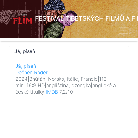
Přejít
k
hlavnímu
FESTIVAL TIBETSKÝCH FILMŮ A F
obsahu
Toggl
Já, píseň
Já, píseň
Dečhen Roder
2024
|
Bhútán, Norsko, Itálie, Francie
|
113
min.
|
16:9
|
HD
|
angličtina, dzongkä
|
anglické a
české titulky
|
IMDB
|
7,2/10
|