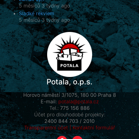
5 měsíců 3 týdny ago
Sladké rekviem
5 měsíců 3 týdny ago
Potala, o.p.s.
Horovo náměstí 3/1075, 180 00 Praha 8
E-mail:
potala@potala.cz
Tel.:
775 156 886
Účet pro dlouhodobé projekty:
2400 844 703 / 2010
Transparentní účet
|
Kontaktní formulář