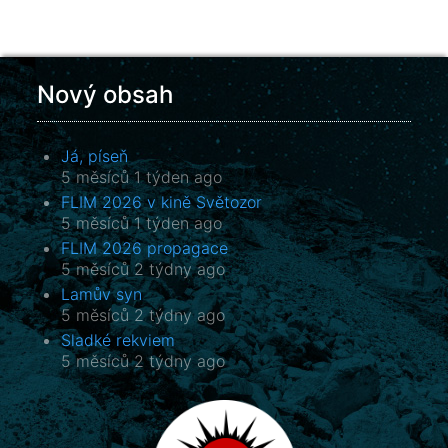
Nový obsah
Já, píseň
5 měsíců 1 týden ago
FLIM 2026 v kině Světozor
5 měsíců 1 týden ago
FLIM 2026 propagace
5 měsíců 2 týdny ago
Lamův syn
5 měsíců 2 týdny ago
Sladké rekviem
5 měsíců 2 týdny ago