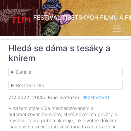
Přejít
k
hlavnímu
FESTIVAL TIBETSKÝCH FILMŮ A F
obsahu
Toggl
Hledá se dáma s tesáky a
knírem
Details
Related links
7.12.2022 20:45 Kino Světozor
REZERVOVAT
V našem stále více mechanizovaném a
automatizovaném světě, který nevěří na pověry a
mystiku, tento příběh ukazuje, jak životně důležité
jsou naše mizející starověké moudrosti a tradiční