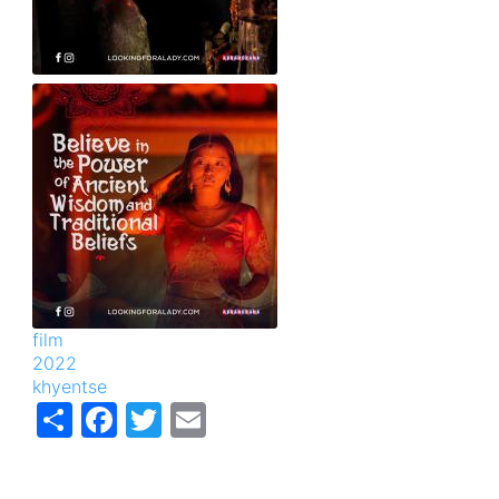
Image
film
2022
khyentse
Share
Facebook
Twitter
Email