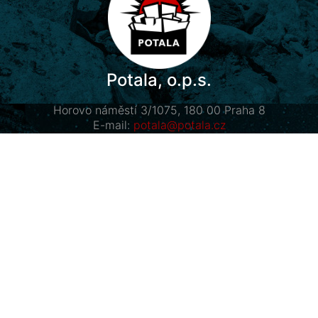
Potala, o.p.s.
Horovo náměstí 3/1075, 180 00 Praha 8
E-mail:
potala@potala.cz
Tel.:
775 156 886
Účet pro dlouhodobé projekty:
2400 844 703 / 2010
Transparentní účet
|
Kontaktní formulář
Návštěvníci
Total Visitors: 736914