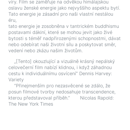
víry. Film se zaměřuje na odvěkou himálajskou
oslavu ženské energie jako nejvyššího aspektu bytí.
Tato energie je zásadní pro naši vlastní nestálou
éru,
tato energie je zosobněna v tantrickém buddhismu
postavami dákiní, které se mohou jevit jako živé
bytosti s téměř nadpřirozenými schopnostmi, dávat
nebo odebírat naši životní sílu a poskytovat směr,
vedení nebo zkázu našim životům.
„[Tento] okouzlující a vizuálně krásný nepálský
celovečerní film nabízí klidnou, i když záhadnou
cestu k individuálnímu osvícení“ Dennis Harvey:
Variety
“Přinejmenším pro nezasvěcené se zdálo, že
posun filmové tvorby nedosahuje transcendence,
kterou představoval příběh.” Nicolas Rapold:
The New York Times