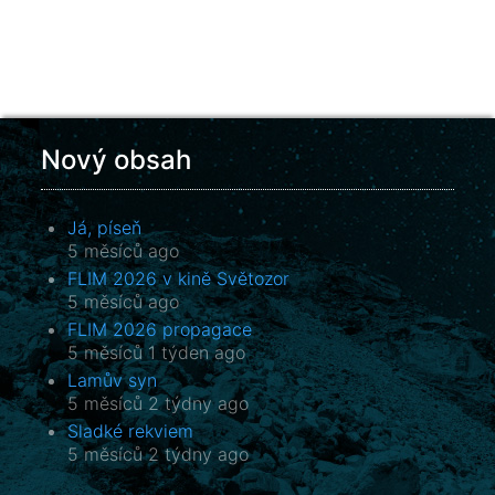
Nový obsah
Já, píseň
5 měsíců ago
FLIM 2026 v kině Světozor
5 měsíců ago
FLIM 2026 propagace
5 měsíců 1 týden ago
Lamův syn
5 měsíců 2 týdny ago
Sladké rekviem
5 měsíců 2 týdny ago