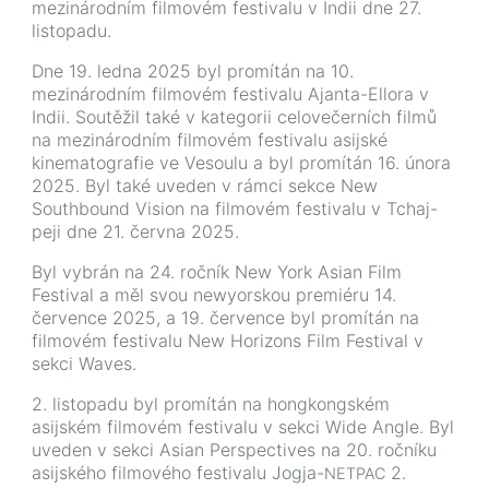
mezinárodním
filmovém
festivalu
v
Indii
dne
27
.
listopadu
.
Dne 19. ledna 2025 byl promítán na 10.
mezinárodním filmovém festivalu Ajanta-Ellora v
Indii. Soutěžil také v kategorii celovečerních filmů
na mezinárodním filmovém festivalu asijské
kinematografie ve Vesoulu a byl promítán 16. února
2025. Byl také uveden v rámci sekce New
Southbound Vision na filmovém festivalu v Tchaj-
peji dne 21. června 2025.
Byl vybrán na 24. ročník New York Asian Film
Festival a měl svou newyorskou premiéru 14.
července 2025, a 19. července byl promítán na
filmovém festivalu New Horizons Film Festival v
sekci Waves.
2. listopadu byl promítán na hongkongském
asijském filmovém festivalu v sekci Wide Angle. Byl
uveden v sekci Asian Perspectives na 20. ročníku
asijského filmového festivalu Jogja-
2.
NETPAC