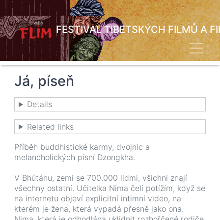
Přejít
k
hlavnímu
FESTIVAL TIBETSKÝCH FILMŮ A F
obsahu
Toggl
Já, píseň
Details
Related links
Příběh buddhistické karmy, dvojnic a
melancholických písní Dzongkha.
V Bhútánu, zemi se 700.000 lidmi, všichni znají
všechny ostatní. Učitelka Nima čelí potížím, když se
na internetu objeví explicitní intimní video, na
kterém je žena, která vypadá přesně jako ona.
Nima, která je odhodlána uklidnit rozhořčené rodiče