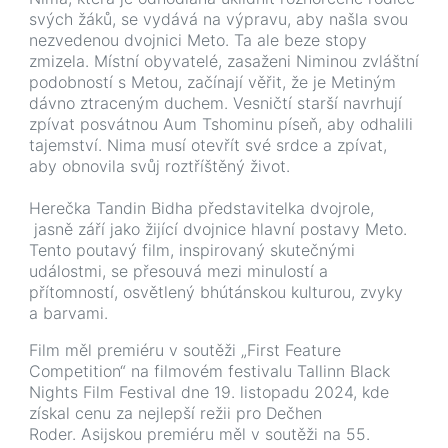
svých žáků, se vydává na výpravu, aby našla svou
nezvedenou dvojnici Meto. Ta ale beze stopy
zmizela. Místní obyvatelé, zasaženi Niminou zvláštní
podobností s Metou, začínají věřit, že je Metiným
dávno ztraceným duchem. Vesničtí starší navrhují
zpívat posvátnou Aum Tshominu píseň, aby odhalili
tajemství. Nima musí otevřít své srdce a zpívat,
aby obnovila svůj roztříštěný život.
Herečka Tandin Bidha představitelka dvojrole,
jasně září jako žijící dvojnice hlavní postavy Meto.
Tento poutavý film, inspirovaný skutečnými
událostmi, se přesouvá mezi minulostí a
přítomností, osvětlený bhútánskou kulturou, zvyky
a barvami.
Film
měl
premiéru
v
soutěži
„
First
Feature
Competition
“
na
filmovém
festivalu
Tallinn
Black
Nights
Film
Festival
dne
19
.
listopadu
2024
,
kde
získal
cenu
za
nejlepší
režii
pro
Dečhen
Roder
.
Asijskou
premiéru
měl
v
soutěži
na
55
.