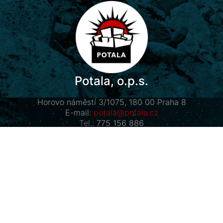
Potala, o.p.s.
Horovo náměstí 3/1075, 180 00 Praha 8
E-mail:
potala@potala.cz
Tel.:
775 156 886
Účet pro dlouhodobé projekty:
2400 844 703 / 2010
Transparentní účet
|
Kontaktní formulář
Návštěvníci