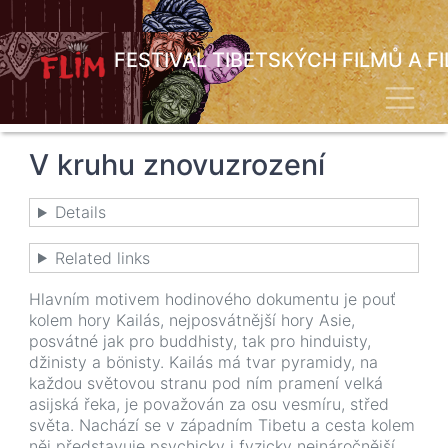
Přejít
k
hlavnímu
FESTIVAL TIBETSKÝCH FILMŮ A F
obsahu
Toggl
V kruhu znovuzrození
Details
Related links
Hlavním motivem hodinového dokumentu je pouť
kolem hory Kailás, nejposvátnější hory Asie,
posvátné jak pro buddhisty, tak pro hinduisty,
džinisty a bönisty. Kailás má tvar pyramidy, na
každou světovou stranu pod ním pramení velká
asijská řeka, je považován za osu vesmíru, střed
světa. Nachází se v západním Tibetu a cesta kolem
něj představuje psychicky i fyzicky nejnáročnější