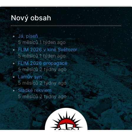
Nový obsah
Já, píseň
5 měsíců 1 týden ago
FLIM 2026 v kině Světozor
5 měsíců 1 týden ago
FLIM 2026 propagace
5 měsíců 2 týdny ago
Lamův syn
5 měsíců 2 týdny ago
Sladké rekviem
5 měsíců 2 týdny ago