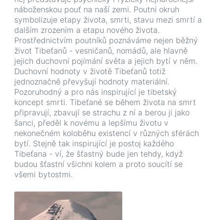
náboženskou pouť na naší zemi. Poutní okruh
symbolizuje etapy života, smrti, stavu mezi smrtí a
dalším zrozením a etapu nového života.
Prostřednictvím poutníků poznáváme nejen běžný
život Tibeťanů - vesničanů, nomádů, ale hlavně
jejich duchovní pojímání světa a jejich bytí v něm.
Duchovní hodnoty v životě Tibeťanů totiž
jednoznačně převyšují hodnoty materiální.
Pozoruhodný a pro nás inspirující je tibetský
koncept smrti. Tibeťané se během života na smrt
připravují, zbavují se strachu z ní a berou ji jako
šanci, předěl k novému a lepšímu životu v
nekonečném koloběhu existencí v různých sférách
bytí. Stejně tak inspirující je postoj každého
Tibeťana - ví, že šťastný bude jen tehdy, když
budou šťastní všichni kolem a proto soucítí se
všemi bytostmi.
Image