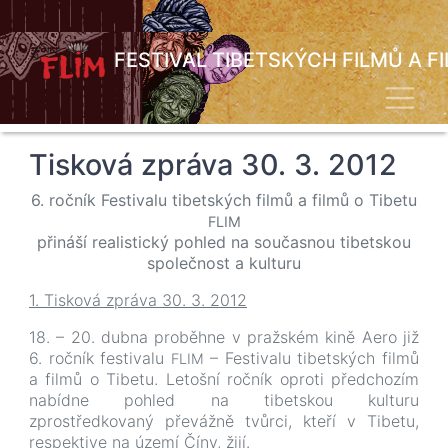
Přejít
k
hlavnímu
FESTIVAL TIBETSKÝCH FILMŮ A F
obsahu
Toggl
Tisková zpráva 30. 3. 2012
6. ročník Festivalu tibetských filmů a filmů o Tibetu
FLIM
přináší realistický pohled na současnou tibetskou
společnost a kulturu
1. Tisková zpráva 30. 3. 2012
18. – 20. dubna proběhne v pražském kině Aero již
6. ročník festivalu
– Festivalu tibetských filmů
FLIM
a filmů o Tibetu. Letošní ročník oproti předchozím
nabídne pohled na tibetskou kulturu
zprostředkovaný převážně tvůrci, kteří v Tibetu,
respektive na území Číny, žijí.