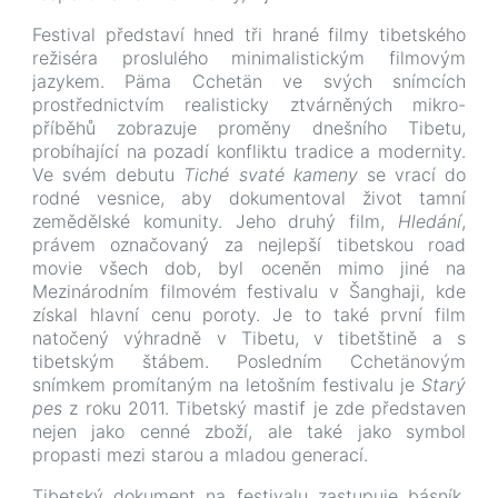
Festival představí hned tři hrané filmy tibetského
režiséra proslulého minimalistickým filmovým
jazykem. Päma Cchetän ve svých snímcích
prostřednictvím realisticky ztvárněných mikro-
příběhů zobrazuje proměny dnešního Tibetu,
probíhající na pozadí konfliktu tradice a modernity.
Ve svém debutu
Tiché svaté kameny
se vrací do
rodné vesnice, aby dokumentoval život tamní
zemědělské komunity. Jeho druhý film,
Hledání
,
právem označovaný za nejlepší tibetskou road
movie všech dob, byl oceněn mimo jiné na
Mezinárodním filmovém festivalu v Šanghaji, kde
získal hlavní cenu poroty. Je to také první film
natočený výhradně v Tibetu, v tibetštině a s
tibetským štábem. Posledním Cchetänovým
snímkem promítaným na letošním festivalu je
Starý
pes
z roku 2011. Tibetský mastif je zde představen
nejen jako cenné zboží, ale také jako symbol
propasti mezi starou a mladou generací.
Tibetský dokument na festivalu zastupuje básník,