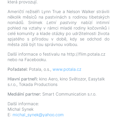
která provozují.
Američtí režiséři Lynn True a Nelson Walker strávili
několik měsíců na pastvinách s rodinou tibetských
nomádů. Snímek
Letní pastviny
nabízí intimní
pohled na vztahy v rámci mladé rodiny kočovníků i
celé komunity a klade otázky po udržitelnosti života
spjatého s přírodou v době, kdy se odchod do
města zdá být tou správnou volbou.
Další informace o festivalu na http://flim.potala.cz
nebo na Facebooku.
Pořadatel:
Potala, o.s.,
www.potala.cz
Hlavní partneři:
kino Aero, kino Světozor, Easytalk
s.r.o., Tokada Productions
Mediální partner:
Smart Communication s.r.o.
Další informace:
Michal Synek
E:
michal_synek@yahoo.com