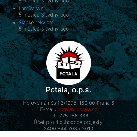
5 měsíců 3 týdny ago
Lamův syn
5 měsíců 3 týdny ago
Sladké rekviem
5 měsíců 3 týdny ago
Potala, o.p.s.
Horovo náměstí 3/1075, 180 00 Praha 8
E-mail:
potala@potala.cz
Tel.:
775 156 886
Účet pro dlouhodobé projekty:
2400 844 703 / 2010
Transparentní účet
|
Kontaktní formulář