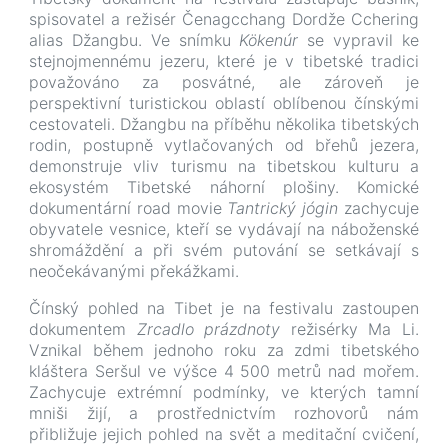
spisovatel a režisér Čenagcchang Dordže Cchering
alias Džangbu. Ve snímku
Kökenúr
se vypravil ke
stejnojmennému jezeru, které je v tibetské tradici
považováno za posvátné, ale zároveň je
perspektivní turistickou oblastí oblíbenou čínskými
cestovateli. Džangbu na příběhu několika tibetských
rodin, postupně vytlačovaných od břehů jezera,
demonstruje vliv turismu na tibetskou kulturu a
ekosystém Tibetské náhorní plošiny. Komické
dokumentární road movie
Tantrický jógin
zachycuje
obyvatele vesnice, kteří se vydávají na náboženské
shromáždění a při svém putování se setkávají s
neočekávanými překážkami.
Čínský pohled na Tibet je na festivalu zastoupen
dokumentem
Zrcadlo prázdnoty
režisérky Ma Li.
Vznikal během jednoho roku za zdmi tibetského
kláštera Seršul ve výšce 4 500 metrů nad mořem.
Zachycuje extrémní podmínky, ve kterých tamní
mniši žijí, a prostřednictvím rozhovorů nám
přibližuje jejich pohled na svět a meditační cvičení,