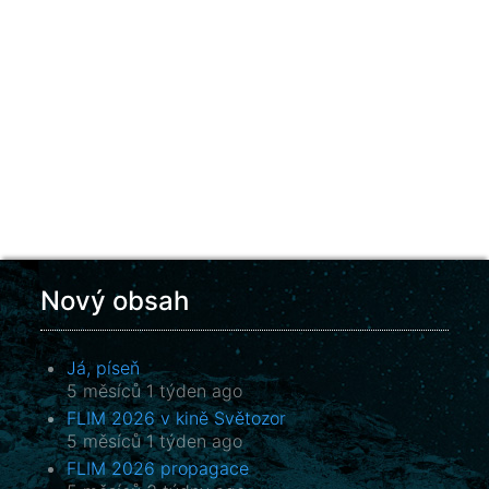
Nový obsah
Já, píseň
5 měsíců 1 týden ago
FLIM 2026 v kině Světozor
5 měsíců 1 týden ago
FLIM 2026 propagace