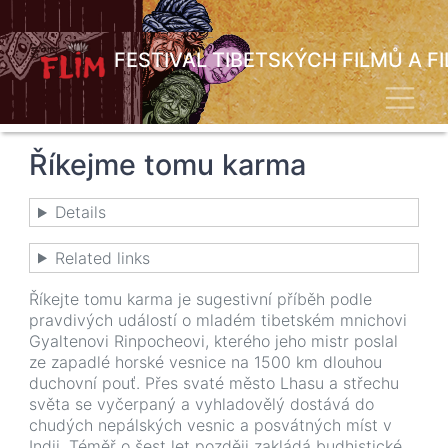
Přejít
k
hlavnímu
FESTIVAL TIBETSKÝCH FILMŮ A F
obsahu
Toggl
Říkejme tomu karma
Details
Related links
Říkejte tomu karma je sugestivní příběh podle
pravdivých událostí o mladém tibetském mnichovi
Gyaltenovi Rinpocheovi, kterého jeho mistr poslal
ze zapadlé horské vesnice na 1500 km dlouhou
duchovní pouť. Přes svaté město Lhasu a střechu
světa se vyčerpaný a vyhladovělý dostává do
chudých nepálských vesnic a posvátných míst v
Indii. Téměř o šest let později zakládá budhistické