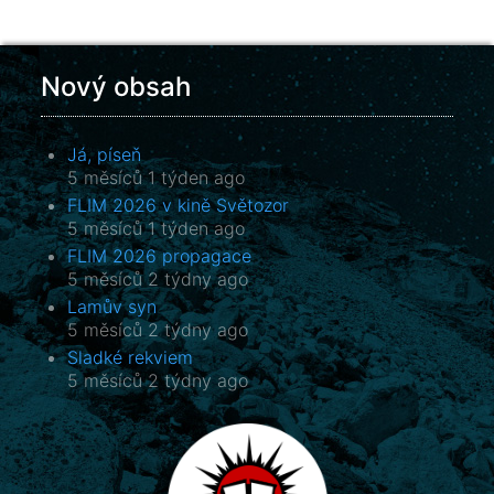
Nový obsah
Já, píseň
5 měsíců 1 týden ago
FLIM 2026 v kině Světozor
5 měsíců 1 týden ago
FLIM 2026 propagace
5 měsíců 2 týdny ago
Lamův syn
5 měsíců 2 týdny ago
Sladké rekviem
5 měsíců 2 týdny ago