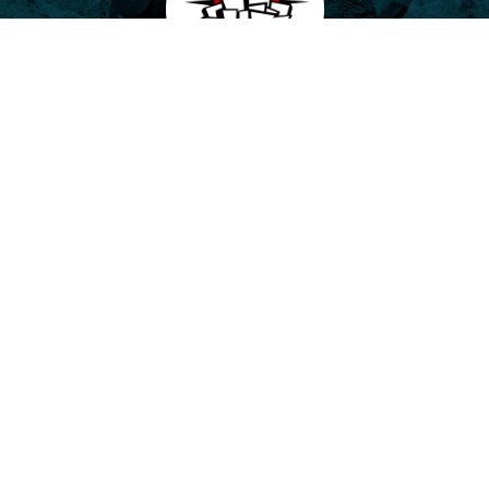
Potala, o.p.s.
Horovo náměstí 3/1075, 180 00 Praha 8
E-mail:
potala@potala.cz
Tel.:
775 156 886
Účet pro dlouhodobé projekty:
2400 844 703 / 2010
Transparentní účet
|
Kontaktní formulář
Návštěvníci
Total Visitors: 736909