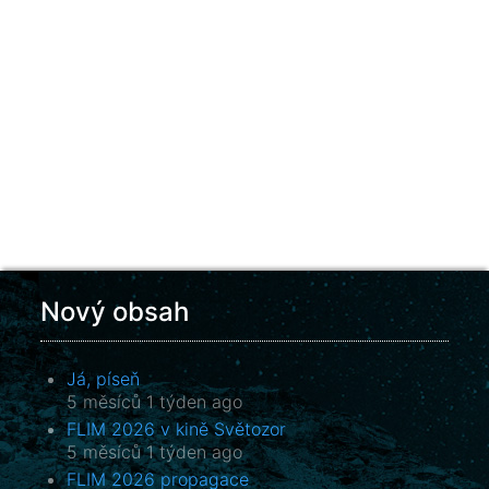
Nový obsah
Já, píseň
5 měsíců 1 týden ago
FLIM 2026 v kině Světozor
5 měsíců 1 týden ago
FLIM 2026 propagace