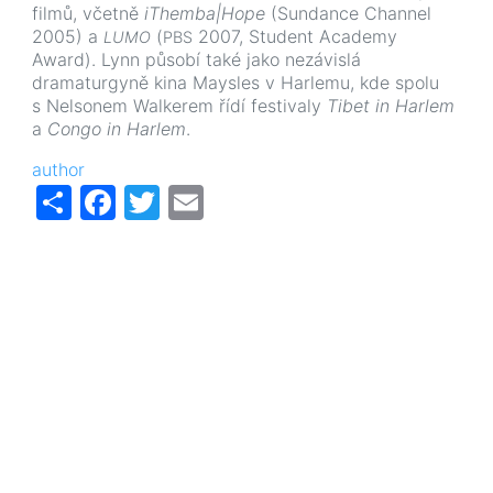
filmů, včetně
iThemba|Hope
(Sundance Channel
2005) a
(
2007, Student Academy
LUMO
PBS
Award). Lynn působí také jako nezávislá
dramaturgyně kina Maysles v Harlemu, kde spolu
s Nelsonem Walkerem řídí festivaly
Tibet in Harlem
a
Congo in Harlem
.
author
Share
Facebook
Twitter
Email