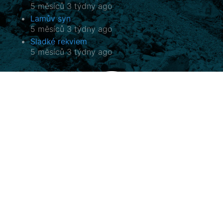
5 měsíců 3 týdny ago
Lamův syn
5 měsíců 3 týdny ago
Sladké rekviem
5 měsíců 3 týdny ago
Potala, o.p.s.
Horovo náměstí 3/1075, 180 00 Praha 8
E-mail:
potala@potala.cz
Tel.:
775 156 886
Účet pro dlouhodobé projekty:
2400 844 703 / 2010