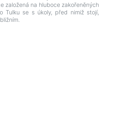
zace založená na hluboce zakořeněných
Tulku se s úkoly, před nimiž stojí,
bližním.