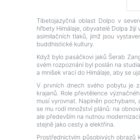
Tibetojazyčná oblast Dolpo v seve
hřbety Himálaje, obyvatelé Dolpa žij
asimilačních tlaků, jimž jsou vystave
buddhistické kultury.
Když bylo pasáčkovi jaků Šerab Zang
svém rozpoznání byl poslán na studia 
a mnišek vrací do Himálaje, aby se uj
V prvních dnech svého pobytu je z
krajanů. Role převtělence význačnéh
musí vyrovnat. Naplněn pochybami, al
se mu rodí množství plánů: na obnovu
ale především na nutnou modernizaci D
stejně jako cesty a elektřina.
Prostřednictvím působivých obrazů kr