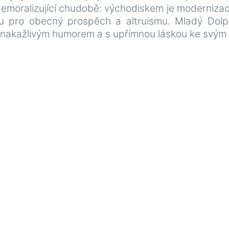
oti demoralizující chudobě: východiskem je moderni
 pro obecný prospěch a altruismu. Mladý Dolpo 
 nakažlivým humorem a s upřímnou láskou ke svým 