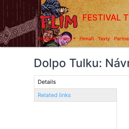
Přejít
k
FESTIVAL 
hlavnímu
obsahu
Program
Filmy
Filmaři
Texty
Partne
Dolpo Tulku: Náv
Details
(aktivní
Related links
záložka)