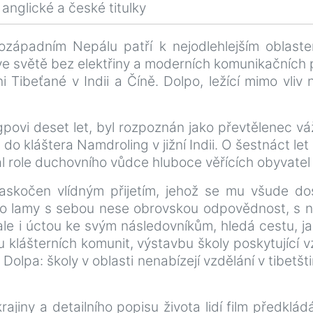
anglické a české titulky
rozápadním Nepálu patří k nejodlehlejším oblast
í ve světě bez elektřiny a moderních komunikačních
ni Tibeťané v Indii a Číně. Dolpo, ležící mimo vliv
povi deset let, byl rozpoznán jako převtělenec v
do kláštera Namdroling v jižní Indii. O šestnáct let
al role duchovního vůdce hluboce věřících obyvatel
askočen vlídným přijetím, jehož se mu všude do
o lamy s sebou nese obrovskou odpovědnost, s níž
e i úctou ke svým následovníkům, hledá cestu, ja
 klášterních komunit, výstavbu školy poskytující v
olpa: školy v oblasti nenabízejí vzdělání v tibetšt
ajiny a detailního popisu života lidí film předklád