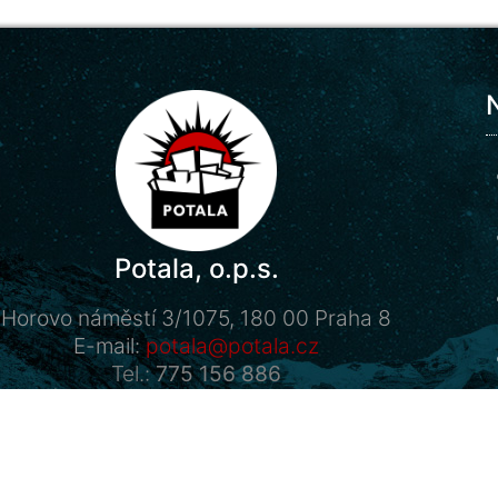
Potala, o.p.s.
Horovo náměstí 3/1075, 180 00 Praha 8
E-mail:
potala@potala.cz
Tel.:
775 156 886
Účet pro dlouhodobé projekty:
2400 844 703 / 2010
Transparentní účet
|
Kontaktní formulář