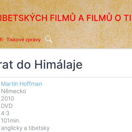
TIBETSKÝCH FILMŮ A FILMŮ O T
Search
ři
Tiskové zprávy
rat do Himálaje
Martin Hoffman
Německo
2010
DVD
4:3
101min.
anglicky a tibetsky