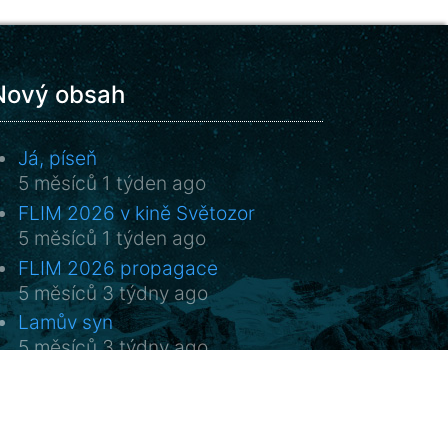
Nový obsah
Já, píseň
5 měsíců 1 týden ago
FLIM 2026 v kině Světozor
5 měsíců 1 týden ago
FLIM 2026 propagace
5 měsíců 3 týdny ago
Lamův syn
5 měsíců 3 týdny ago
Sladké rekviem
5 měsíců 3 týdny ago