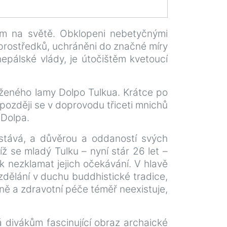
em na světě. Obklopeni nebetyčnými
 prostředků, uchráněni do značné míry
 nepálské vlády, je útočištěm kvetoucí
áženého lamy Dolpo Tulkua. Krátce po
 později se v doprovodu třiceti mnichů
 Dolpa.
stává, a důvěrou a oddaností svých
 se mladý Tulku – nyní stár 26 let –
k nezklamat jejich očekávání. V hlavě
zdělání v duchu buddhistické tradice,
ině a zdravotní péče téměř neexistuje,
á divákům fascinující obraz archaické