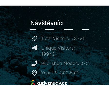
Návštěvníci
Total Visitors: 737211
Unique Visitors:
19942
Published Nodes: 375
Your IP: :302:5a7