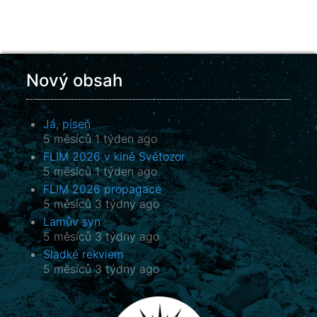
Nový obsah
Já, píseň
5 měsíců 1 týden ago
FLIM 2026 v kině Světozor
5 měsíců 1 týden ago
FLIM 2026 propagace
5 měsíců 3 týdny ago
Lamův syn
5 měsíců 3 týdny ago
Sladké rekviem
5 měsíců 3 týdny ago