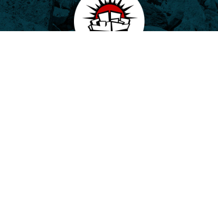
Potala, o.p.s.
Horovo náměstí 3/1075, 180 00 Praha 8
E-mail:
potala@potala.cz
Tel.:
775 156 886
Účet pro dlouhodobé projekty:
2400 844 703 / 2010
Transparentní účet
|
Kontaktní formulář
Návštěvníci